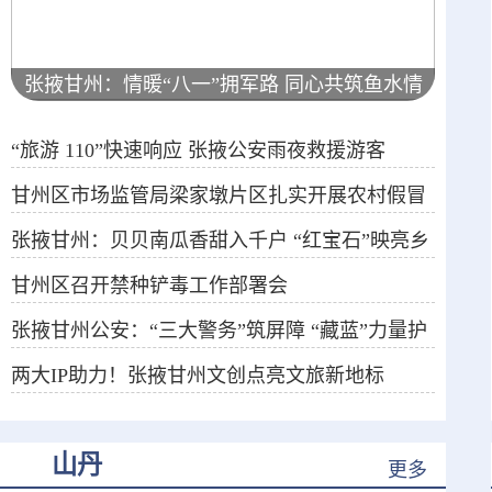
张掖甘州：情暖“八一”拥军路 同心共筑鱼水情
“旅游 110”快速响应 张掖公安雨夜救援游客
甘州区市场监管局梁家墩片区扎实开展农村假冒
张掖甘州：贝贝南瓜香甜入千户 “红宝石”映亮乡
伪劣食品专项整治
甘州区召开禁种铲毒工作部署会
村致富路
张掖甘州公安：“三大警务”筑屏障 “藏蓝”力量护
两大IP助力！张掖甘州文创点亮文旅新地标
航高质量发展
山丹
更多