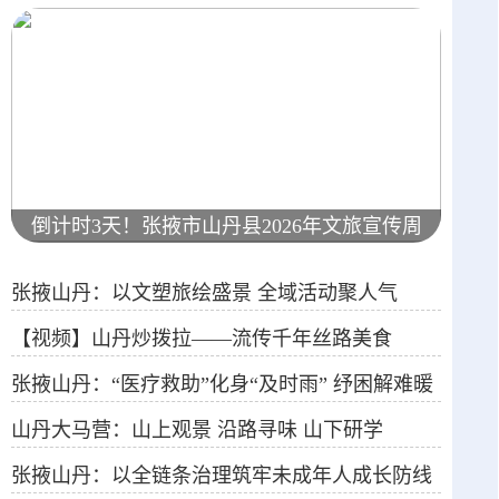
倒计时3天！张掖市山丹县2026年文旅宣传周
暨第四届炒拨拉美食嘉年华即将启幕
张掖山丹：以文塑旅绘盛景 全域活动聚人气
【视频】山丹炒拨拉——流传千年丝路美食
张掖山丹：“医疗救助”化身“及时雨” 纾困解难暖
山丹大马营：山上观景 沿路寻味 山下研学
民心
张掖山丹：以全链条治理筑牢未成年人成长防线