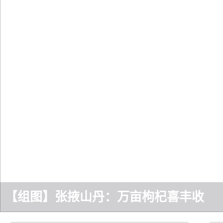
【组图】张掖山丹：万亩枸杞喜丰收