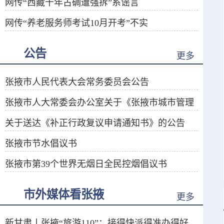
网传“西藏千年古碉遭强拆”系谣言
（2026·07·29）
网传“养老服务师考试10月开考”不实
（2026·07·27）
（2026·07·21）
公告
更多
张掖市人民代表大会常务委员会公告
张掖市人大常委会办公室关于《张掖市城市管理
关于送达《补正行政复议申请通知书》的公告
条例（草案）》向社会公开征求意见的公告
张掖市节水倡议书
张掖市第39个世界无烟日全民控烟倡议书
市外媒体看张掖
更多
新甘肃丨张掖“旅游110”：接得快派得准办得好